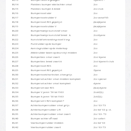
BU14
Plakbies bumper vóór/achter smal
2cv
BU15
Plakbies bumper A breed
2cv club
BU16
Bumperroset vóór
2cv
BU17
Bumperrosetrubber V
2cv vanaf ’65
BU18
Bumperroset RVS gepolijst
(Aca)dyane
BU19
Bumperrosetrubber V
(Aca)dyane
BU20
Bumperhoekje kunststof smal
2cv
BU21
Bumperhoekje kunststof breed A.
2cv/dyane
BU22
Kunststof omranding roset V org.
2cv
BU23
Puntrubber op de bumper
2cv
BU24
Aanslagrubber op de motorkap
2cv
BU25
Afdekrubber boven op deurstijl midden
2cv
BU26
Bumperbies smal zwart
2cv/ dyane
BU27
Bumperbies breed zwart A
2cv/ dyane 6 club
BU28
Bumperroset RVS
2cv
BU29
Bumperroset RVS gepolijst
Dyane
BU30
Bumperrosetcharleston zilvergrijs
2cv
BU31
Bumperset achter smal midden kompleet
2cv special
BU32
Bumperset achter smal kompleet
dyane
BU33
Bumperset voor RVS
(Aca) dyane
BU34
Bumper V jaren ‘ 50 tot 1963
2cvAZ(L)
BU35
Bumper A jaren ‘ 50 tot 1963
2cAZ(L)
BU36
Bumperset V RVS kompleet *
2cv
BU37
Achterbumperrubber smal grijs
2cv ‘ 63-’73
BU38
Achterbumperrubber L/R
2cv tot ‘ 63 p. st.
BU39
Achterbumperrubber smal zwart
2cv ‘ 63- ’73
BU40
Bumper achter off road
2cv safari
BU41
Voorbumperrubber midden
2cv tot ‘ 63
BU42
Voorbumperrubber zwart
2cv ‘ 63-’73