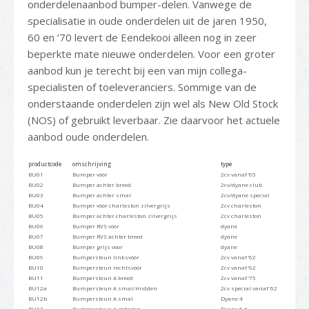
onderdelenaanbod bumper-delen. Vanwege de
specialisatie in oude onderdelen uit de jaren 1950,
60 en ‘70 levert de Eendekooi alleen nog in zeer
beperkte mate nieuwe onderdelen. Voor een groter
aanbod kun je terecht bij een van mijn collega-
specialisten of toeleveranciers. Sommige van de
onderstaande onderdelen zijn wel als New Old Stock
(NOS) of gebruikt leverbaar. Zie daarvoor het actuele
aanbod oude onderdelen.
productcode
omschrijving
type
BU01
Bumper vóór
2cv vanaf ’65
BU02
Bumper achter breed
2cv/dyane club
BU03
Bumper achter smal
2cv/dyane special
BU04
Bumper vóór charleston zilvergrijs
2cv charleston
BU05
Bumper achter charleston zilvergrijs
2cv charleston
BU06
Bumper RVS vóór
dyane
BU07
Bumper RVS achter breed
dyane
BU08
Bumper grijs voor
dyane
BU09
Bumpersteun linksvóór
2cv vanaf ’62
BU10
Bumpersteun rechtsvóór
2cv vanaf ’62
BU11
Bumpersteun A breed
2cv vanaf ’75
BU12a
Bumpersteun A smal/midden
2cv special vanaf ’62
BU12b
Bumpersteun A smal
Dyane 4
BU13
Bumpersteun A gebogen
Dyane 6 *