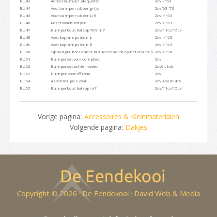
BU43
Achterbumper plaquette
2cv – ‘ 63
BU44
Voorbumperrubber grijs
2cv ’63-’73
BU45
Voorbumperrubber L/R
2cv > ‘ 63
BU46
Roset voorbumper
2cv > ‘ 63
BU47
Bumperbout bolkop RVS m7
2cv/11cv/15cv
BU48
Voet koplampsteun L
2cv > ‘ 63
BU49
Voet koplampsteun R
2cv > ‘ 63
BU50
Ophangrubber onder binnenscherm op het chassis
2cv > ‘ 90
BU51
Bumperset voor compleet
2cv
BU52
Bumperset achter breed
2cv6 club
BU53
Bumper voor off road
2cv
BU54
Azambeugels voor
2cv Azam 4/6
BU55
Bumperbout bolkop m7
2cv/11cv/15cv
Vorige pagina:
Accessoires & Kleinmaterialen
Volgende pagina:
Dakjes
Copyright © 2026 · De Eendekooi ·
David Web & Media