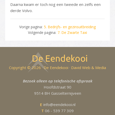
Daarna kwam er toch nog een tweede en zelfs een
derde Volvo.
Vorige pagina:
5. Bedrijfs- en gezinsuitbreiding
Volgende pagina:
7. De Zwarte Taxi
Copyright © 2026 · De Eendekooi ·
David Web & Media
Bezoek alleen op telefonische afspraak
Hoofdstraat 90
9514 BH Gasselternijveen
E
info@eendekooi.nl
T
06 - 539 77 309