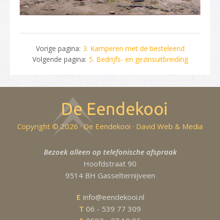
Vorige pagina:
3. Kamperen met de besteleend
Volgende pagina:
5. Bedrijfs- en gezinsuitbreiding
Copyright © 2026 · De Eendekooi ·
David Web & Media
Bezoek alleen op telefonische afspraak
Hoofdstraat 90
9514 BH Gasselternijveen
E
info@eendekooi.nl
T
06 - 539 77 309