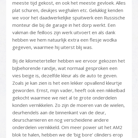
meeste tijd gekost, en ook het meeste gevloek. Alles
plat schuren, deukjes weghalen etc. Gelukkig kenden
we voor het daadwerkelijke spuitwerk een Russische
monteur die bij de garage in het dorp werkt. Een
vakman die feilloos zijn werk uitvoert en als dank
hebben we hem natuurlijk extra een flesje wodka
gegeven, waarmee hij uiterst blij was.
Bij de kilometerteller hebben we ervoor gekozen het
bijbehorende randje, wat normaal gesproken een
vies beige is, dezelfde kleur als de auto te geven.
Zoals je kan zien is het een lekker opvallend kleurtje
geworden. Ernst, mijn vader, heeft ook een nikkelbad
gekocht waarmee we niet al te grote onderdelen
konden vernikkelen. Zo zijn de moeren van de wielen,
deurhendels aan de binnenkant van de deur,
deurscharnieren en nog verscheidene andere
onderdelen vernikkeld. Om meer power uit het AM2
blok te halen, hebben we de ‘big bore’ cilinders erop