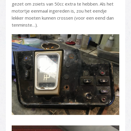
gezet om zoiets van 50cc extra te hebben. Als het
motortje eenmaal ingereden is, zou het eendje
lekker moeten kunnen crossen (voor een eend dan
tenminste…).