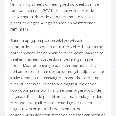
kennis in huis heeft om een goed oordeel over de
toestand van een 2CV te kunnen vellen. Met de
aanwezige trekker de auto met moeite van zijn
plaats gekregen. 4 lege banden en vastzittende
rem(men).
Banden opgepompt, een wiel verwisseld,
spatborden erop en op de trailer gelierd. Tijdens het
oplieren werd het een van de oude achterbanden te
veel en met een oorverdovende knal gaf hij de
geest. Maar de onwillige band verloor het toch van
de handlier en binnen de kortst mogelijk tijd stond de
lelijke eend op de aanhanger en voor het eerst in
bijna 20 jaar weer in het volle daglicht. Na dat de
koop door junior ook financieel was afgerond bij de
eigenaar thuis, de paar kilometer naar huis gereden.
Met onderweg uiteraard de nodige bekijks en
opgestoken duimen. Thuis gekomen, de
hogedrukreiniger erop gezet en het stof van jaren en